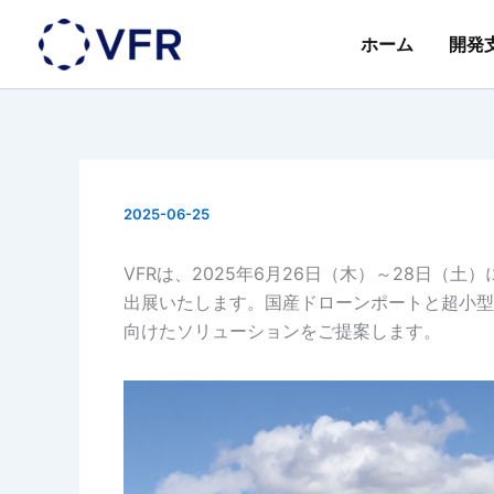
内
容
ホーム
開発
を
ス
キ
ッ
プ
2025-06-25
VFRは、2025年6月26日（木）～28日（
出展いたします。国産ドローンポートと超小型
向けたソリューションをご提案します。