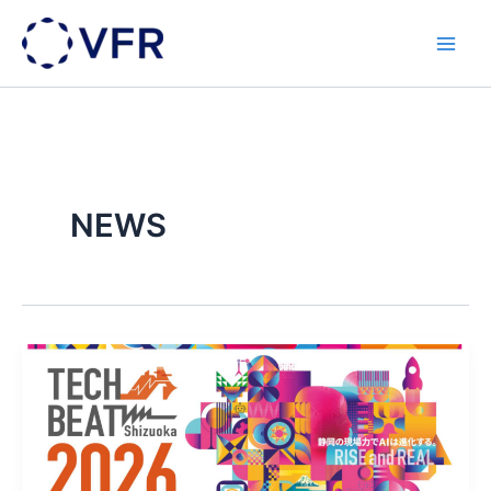
内
容
を
ス
キ
ッ
プ
NEWS